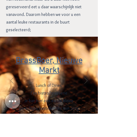
gereserveerd eet u daar waarschijnlijk niet
vanavond. Daarom hebben we voor u een
aantal leuke restaurants in de buurt
geselecteerd;
BrassBoer, Nieuwe
Markt
Lunch of Diner.
Een bistro/brasserie
Je kan hier een aantal kleine
gerechtjes bestellen die met zorg
gemaakt zijn en samen delen, de
wijnen sluiten daar perfect op
aan.