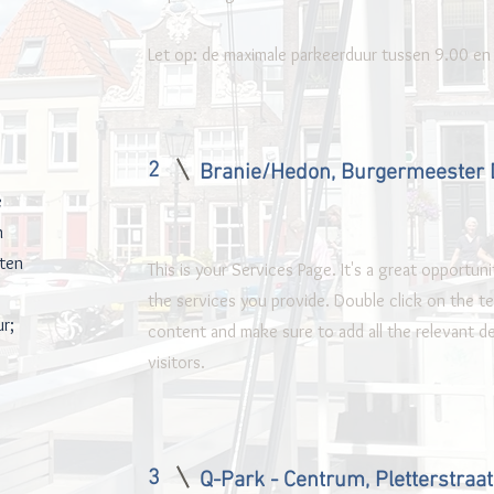
Let op: de maximale parkeerduur tussen 9.00 en
2
Branie/Hedon, Burgermeester 
e
n
iten
This is your Services Page. It's a great opportun
the services you provide. Double click on the te
r;
content and make sure to add all the relevant de
visitors.
3
Q-Park - Centrum, Pletterstraa