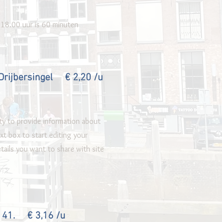
 18.00 uur is 60 minuten
Drijbersingel € 2,20 /u
ity to provide information about
xt box to start editing your
tails you want to share with site
t 41. € 3,16 /u