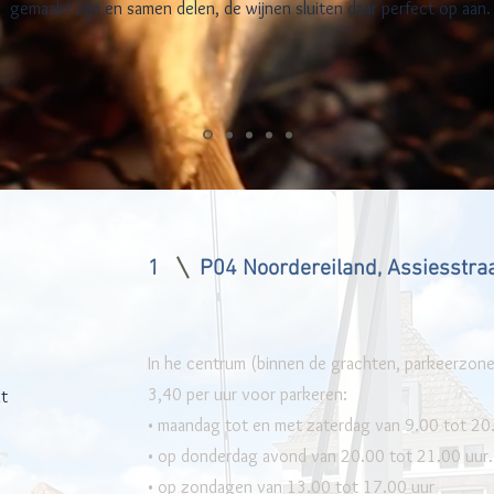
gemaakt zijn en samen delen, de wijnen sluiten daar perfect op aan.
1
P04 Noordereiland, Assiesst
In he centrum (binnen de grachten, parkeerzone 
3,40 per uur voor parkeren:
nt
• maandag tot en met zaterdag van 9.00 tot 20
• op donderdag avond van 20.00 tot 21.00 uur.
• op zondagen van 13.00 tot 17.00 uur