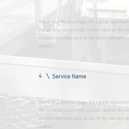
This is your Services Page. It's a great opportun
the services you provide. Double click on the te
content and make sure to add all the relevant de
visitors.
4
Service Name
This is your Services Page. It's a great opportun
the services you provide. Double click on the te
content and make sure to add all the relevant de
visitors.