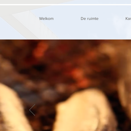
Welkom
De ruimte
Ka