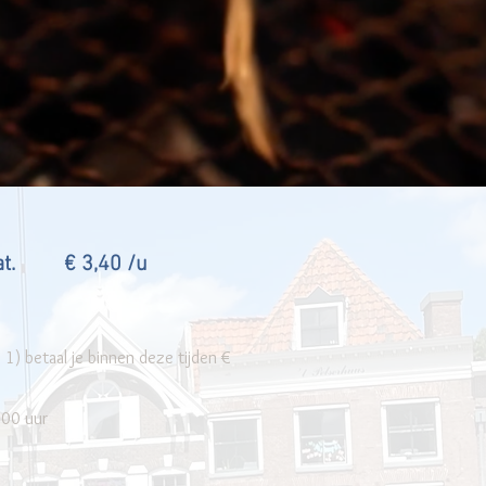
raat. € 3,40 /u
1) betaal je binnen deze tijden €
.00 uur