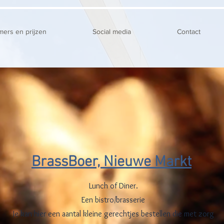
mers en prijzen
Social media
Contact
BrassBoer, Nieuwe Markt
Lunch of Diner.
Een bistro/brasserie
Je kan hier een aantal kleine gerechtjes bestellen die met zorg